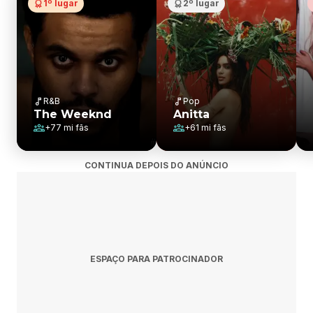
1º lugar
2º lugar
R&B
Pop
The Weeknd
Anitta
+
77 mi
fãs
+
61 mi
fãs
CONTINUA DEPOIS DO ANÚNCIO
ESPAÇO PARA PATROCINADOR